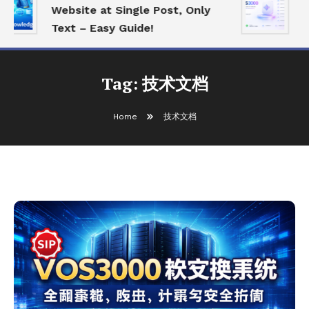
Website at Single Post, Only
E
Text – Easy Guide!
B
Tag:
技术文档
Home
技术文档