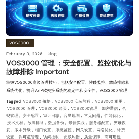
VOS3000`
February 3, 2026
king
VOS3000 管理 ：安全配置、监控优化与
故障排除 Important
掌握VOS3000高级管理技巧，包括安全配置、性能监控、故障排除和
系统优化。提升VoIP软交换系统的稳定性和安全性。VOS3000 管理
Tagged
VOS3000 价格
,
VOS3000 安装教程
,
VOS3000 租用
,
VOS3000 管理
,
VOS3000 购买
,
VOS3000管理
,
加密通信
,
合
规管理
,
安全配置
,
审计日志
,
容量规划
,
常见问题
,
性能优化
,
技术文档
,
故障排除
,
数据备份
,
最佳实践
,
服务器配置
,
灾难恢
复
,
版本升级
,
端口设置
,
系统监控
,
网关设置
,
网络优化
,
计费
设置
,
许可证管理
,
访问控制
,
负载均衡
,
质量保障
,
高可用性