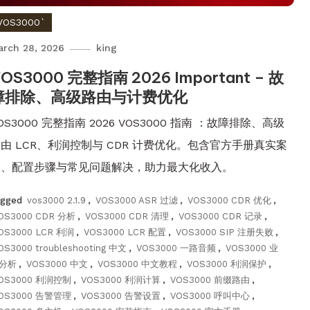
VOS3000`
arch 28, 2026
king
OS3000 完整指南 2026 Important – 故
障排除、高级路由与计费优化
OS3000 完整指南 2026 VOS3000 指南 ：故障排除、高级
由 LCR、利润控制与 CDR 计费优化。包含官方手册真实案
例、配置步骤与常见问题解决，助力最大化收入。
agged
vos3000 2.1.9
,
VOS3000 ASR 过滤
,
VOS3000 CDR 优化
,
OS3000 CDR 分析
,
VOS3000 CDR 清理
,
VOS3000 CDR 记录
,
OS3000 LCR 利润
,
VOS3000 LCR 配置
,
VOS3000 SIP 注册失败
,
OS3000 troubleshooting 中文
,
VOS3000 一路音频
,
VOS3000 业
分析
,
VOS3000 中文
,
VOS3000 中文教程
,
VOS3000 利润保护
,
OS3000 利润控制
,
VOS3000 利润计算
,
VOS3000 前缀路由
,
OS3000 告警管理
,
VOS3000 告警设置
,
VOS3000 呼叫中心
,