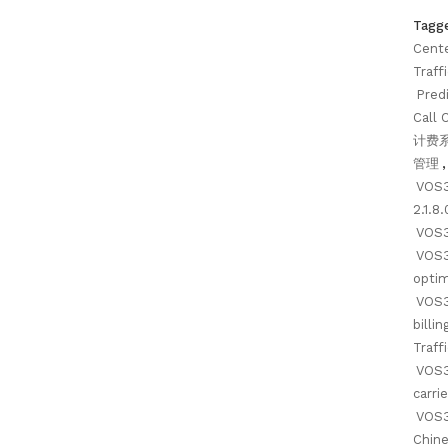
Tagg
Cent
Traffi
Predi
Call 
计费
管理
VOS3
2.1.8
VOS3
VOS3
optim
VOS3
billi
Traffi
VOS3
carri
VOS
Chin