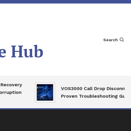
Search
e Hub
ery
VOS3000 Call Drop Disconnect
ion
Proven Troubleshooting Guide