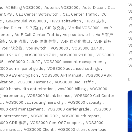
V
ed
A2Billing VOS3000
,
Asterisk VOS3000
,
Auto Dialer
,
Call
V
er CPS
,
Call Center Softswitch
,
Call Center Traffic
,
CC
V
c
,
GoAutoDial VOS3000
,
H323 softswitch
,
H323 支持
,
V
ctive Dialer
,
SIP 路由
,
SIP 软交换
,
Vicidial VOS3000
,
VoIP
V
Center
,
VoIP Call Center Traffic
,
voip softswitch
,
VoIP 客户
V
系统
,
VoIP 流量
,
VoIP 网络 性能
,
VoIP 自动化 接口
,
VoIP 话务
V
,
VoIP 软交换
,
vos switch
,
VOS3000
,
VOS3000 2.1.4.0
,
V
000 2.1.6.0
,
VOS3000 2.1.7.01
,
VOS3000 2.1.8.00
,
VOS3000
V
.05
,
VOS3000 2.1.9.07
,
VOS3000 account management
,
V
000 admin panel guide
,
VOS3000 advanced settings
,
000 AES encryption
,
VOS3000 API Manual
,
VOS3000 ASR
D
ization
,
VOS3000 asterisk
,
VOS3000 Bad Traffic
,
000 bandwidth optimization
,
vos3000 billing
,
VOS3000
ng increments
,
VOS3000 blank license
,
VOS3000 Call Center
c
,
VOS3000 call routing hierarchy
,
VOS3000 capacity
,
000 card management
,
VOS3000 carrier grade
,
VOS3000
er interconnect
,
VOS3000 CDR
,
VOS3000 cdr report
,
3000 CDR 报表
,
VOS3000 CentOS7 support
,
VOS3000
ese manual
,
VOS3000 Client
,
VOS3000 client download