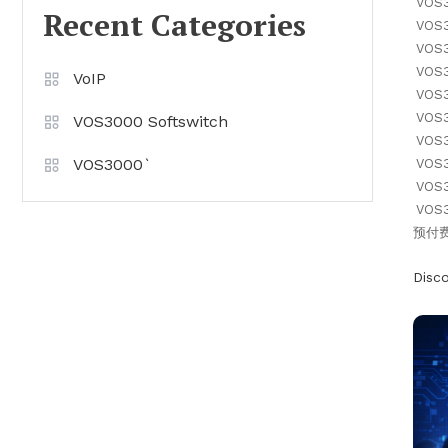
VOS
Recent Categories
VOS
VOS
VOS
VoIP
VOS
VOS
VOS3000 Softswitch
VOS
VOS3000`
VOS
VOS
VOS
预付
Disc