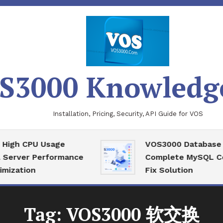
S3000 Knowledg
Installation, Pricing, Security, API Guide for VOS
CPU Usage
VOS3000 Database Recov
er Performance
Complete MySQL Corrupt
ion
Fix Solution
Tag:
VOS3000 软交换