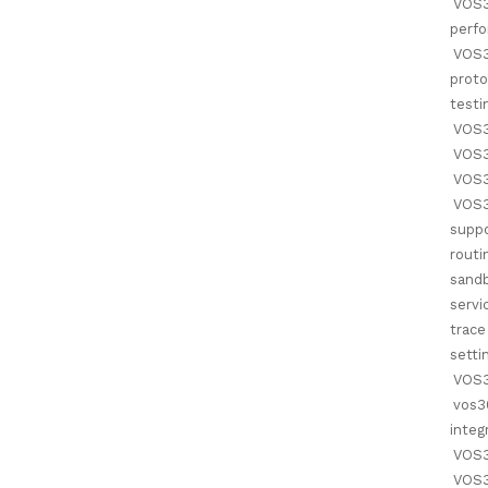
VOS3
perf
VOS3
proto
testi
VOS3
VOS3
VOS3
VOS3
supp
routi
sand
servi
trace
setti
VOS
vos3
integ
VOS3
VOS3