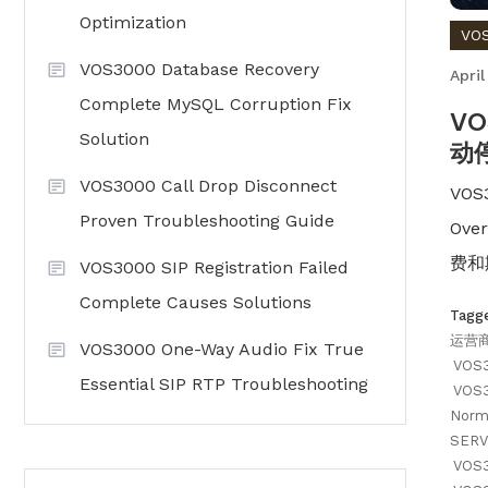
Optimization
VO
VOS3000 Database Recovery
April
Complete MySQL Corruption Fix
VO
Solution
动
VOS3000 Call Drop Disconnect
VO
Proven Troubleshooting Guide
Ov
费和
VOS3000 SIP Registration Failed
Complete Causes Solutions
Tagg
运营
VOS3000 One-Way Audio Fix True
VOS
Essential SIP RTP Troubleshooting
VOS3
Norm
SERV
VOS