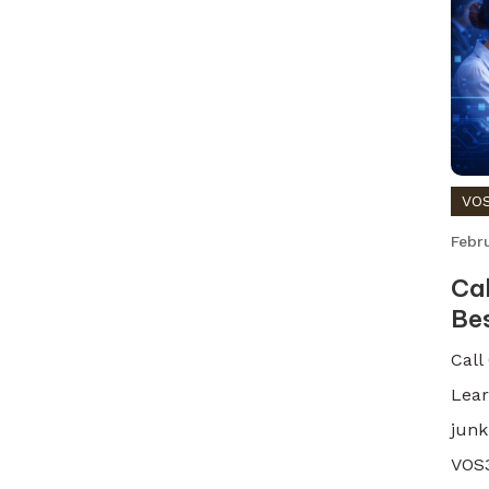
VO
Febr
Ca
Bes
Call
Lear
junk
VOS3