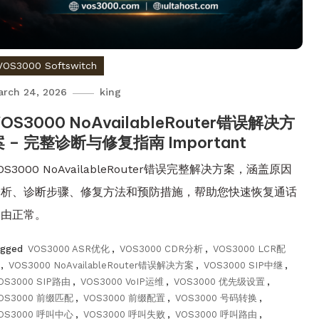
VOS3000 Softswitch
arch 24, 2026
king
OS3000 NoAvailableRouter错误解决方
案 – 完整诊断与修复指南 Important
OS3000 NoAvailableRouter错误完整解决方案，涵盖原因
分析、诊断步骤、修复方法和预防措施，帮助您快速恢复通话
路由正常。
agged
VOS3000 ASR优化
,
VOS3000 CDR分析
,
VOS3000 LCR配
,
VOS3000 NoAvailableRouter错误解决方案
,
VOS3000 SIP中继
,
OS3000 SIP路由
,
VOS3000 VoIP运维
,
VOS3000 优先级设置
,
OS3000 前缀匹配
,
VOS3000 前缀配置
,
VOS3000 号码转换
,
OS3000 呼叫中心
,
VOS3000 呼叫失败
,
VOS3000 呼叫路由
,