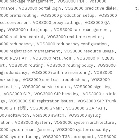
000 package management
,
VOS3000 PDF
,
vos3000
ormance
,
VOS3000 portal login
,
VOS3000 predictive dialer
,
D
000 prefix routing
,
VOS3000 production setup
,
VOS3000
col conversion
,
VOS3000 proxy settings
,
VOS3000 QA
ng
,
VOS3000 rate groups
,
VOS3000 rate management
,
000 real time control
,
VOS3000 real time monitor
,
000 redundancy
,
VOS3000 redundancy configuration
,
000 registration management
,
VOS3000 resource usage
,
000 REST API
,
VOS3000 retail VoIP
,
VOS3000 RFC2833
ort
,
VOS3000 routing
,
VOS3000 routing policy
,
VOS3000
ng redundancy
,
VOS3000 runtime monitoring
,
VOS3000
box setup
,
VOS3000 send call troubleshoot
,
VOS3000
ce restart
,
VOS3000 service status
,
VOS3000 signaling
,
VOS3000 SIP
,
VOS3000 SIP handling
,
VOS3000 sip info
ngs
,
VOS3000 SIP registration issues
,
VOS3000 SIP Trunk
,
3000 SIP 代理
,
VOS3000 SNMP
,
VOS3000 SOAP API
,
000 softswitch
,
vos3000 switch
,
VOS3000 syslog
ration
,
VOS3000 System
,
VOS3000 system architecture
,
000 system management
,
VOS3000 system security
,
000 system tuning
,
VOS3000 T38 fax support
,
VOS3000