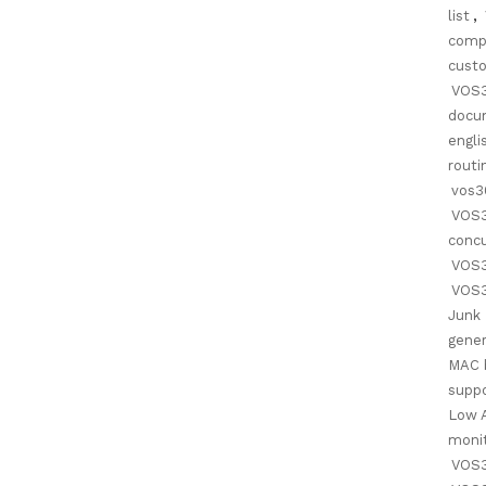
list
,
compr
custo
VOS3
docu
engli
routi
vos3
VOS3
conc
VOS3
VOS3
Junk 
gener
MAC 
supp
Low 
monit
VOS3