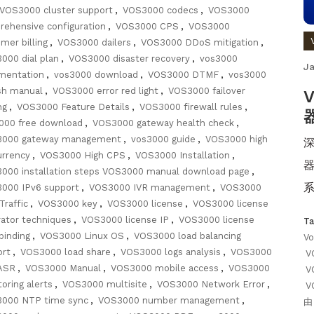
VOS3000 cluster support
,
VOS3000 codecs
,
VOS3000
ehensive configuration
,
VOS3000 CPS
,
VOS3000
mer billing
,
VOS3000 dailers
,
VOS3000 DDoS mitigation
,
000 dial plan
,
VOS3000 disaster recovery
,
vos3000
Ja
mentation
,
vos3000 download
,
VOS3000 DTMF
,
vos3000
sh manual
,
VOS3000 error red light
,
VOS3000 failover
ng
,
VOS3000 Feature Details
,
VOS3000 firewall rules
,
000 free download
,
VOS3000 gateway health check
,
000 gateway management
,
vos3000 guide
,
VOS3000 high
深
urrency
,
VOS3000 High CPS
,
VOS3000 Installation
,
器
000 installation steps VOS3000 manual download page
,
000 IPv6 support
,
VOS3000 IVR management
,
VOS3000
Traffic
,
VOS3000 key
,
VOS3000 license
,
VOS3000 license
ator techniques
,
VOS3000 license IP
,
VOS3000 license
T
binding
,
VOS3000 Linux OS
,
VOS3000 load balancing
Vo
ort
,
VOS3000 load share
,
VOS3000 logs analysis
,
VOS3000
V
ASR
,
VOS3000 Manual
,
VOS3000 mobile access
,
VOS3000
V
oring alerts
,
VOS3000 multisite
,
VOS3000 Network Error
,
V
000 NTP time sync
,
VOS3000 number management
,
由