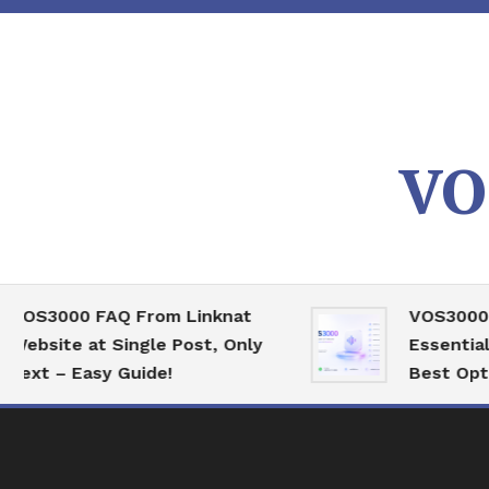
Skip
To
Content
VO
000 FAQ From Linknat
VOS3000 High 
te at Single Post, Only
Essential Serv
– Easy Guide!
Best Optimizat