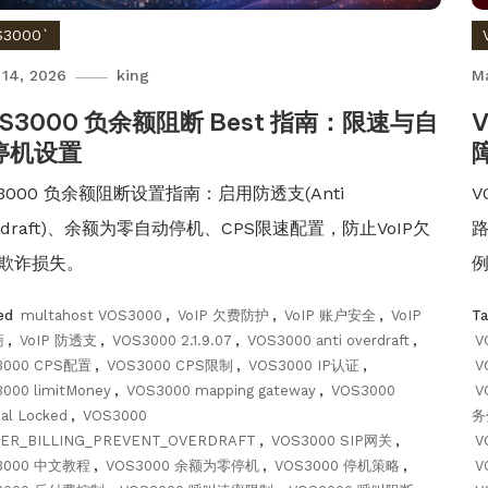
S3000`
 14, 2026
king
M
S3000 负余额阻断 Best 指南：限速与自
V
停机设置
S3000 负余额阻断设置指南：启用防透支(Anti
V
erdraft)、余额为零自动停机、CPS限速配置，防止VoIP欠
路
欺诈损失。
ed
multahost VOS3000
,
VoIP 欠费防护
,
VoIP 账户安全
,
VoIP
T
商
,
VoIP 防透支
,
VOS3000 2.1.9.07
,
VOS3000 anti overdraft
,
V
3000 CPS配置
,
VOS3000 CPS限制
,
VOS3000 IP认证
,
V
000 limitMoney
,
VOS3000 mapping gateway
,
VOS3000
V
al Locked
,
VOS3000
务
ER_BILLING_PREVENT_OVERDRAFT
,
VOS3000 SIP网关
,
V
3000 中文教程
,
VOS3000 余额为零停机
,
VOS3000 停机策略
,
V