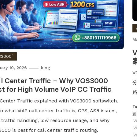
M
V
S3000`
uary 10, 2026
king
V
ll Center Traffic – Why VOS3000
t for High Volume VoIP CC Traffic
 Center Traffic explained with VOS3000 softswitch.
T
n what VoIP call center traffic is, CPS, ASR issues,
置
 traffic handling, low resource usage, and why
V
V
000 is best for call center traffic routing.
V