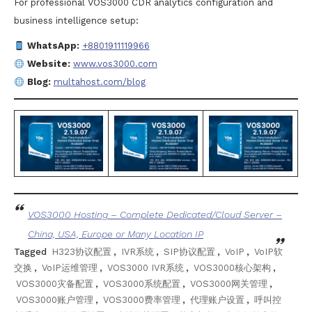
For professional VOS3000 CDR analytics configuration and
business intelligence setup:
WhatsApp:
+8801911119966
Website:
www.vos3000.com
Blog:
multahost.com/blog
VOS3000 Hosting – Complete Dedicated/Cloud Server –
China, USA, Europe or Many Location IP
Tagged
H323协议配置
,
IVR系统
,
SIP协议配置
,
VoIP
,
VoIP软
交换
,
VoIP运维管理
,
VOS3000 IVR系统
,
VOS3000核心架构
,
VOS3000灾备配置
,
VOS3000系统配置
,
VOS3000网关管理
,
VOS3000账户管理
,
VOS3000费率管理
,
代理账户设置
,
呼叫控