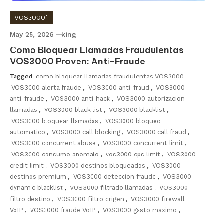
VOS3000`
May 25, 2026
king
Como Bloquear Llamadas Fraudulentas
VOS3000 Proven: Anti-Fraude
Tagged
como bloquear llamadas fraudulentas VOS3000
,
VOS3000 alerta fraude
,
VOS3000 anti-fraud
,
VOS3000
anti-fraude
,
VOS3000 anti-hack
,
VOS3000 autorizacion
llamadas
,
VOS3000 black list
,
VOS3000 blacklist
,
VOS3000 bloquear llamadas
,
VOS3000 bloqueo
automatico
,
VOS3000 call blocking
,
VOS3000 call fraud
,
VOS3000 concurrent abuse
,
VOS3000 concurrent limit
,
VOS3000 consumo anomalo
,
vos3000 cps limit
,
VOS3000
credit limit
,
VOS3000 destinos bloqueados
,
VOS3000
destinos premium
,
VOS3000 deteccion fraude
,
VOS3000
dynamic blacklist
,
VOS3000 filtrado llamadas
,
VOS3000
filtro destino
,
VOS3000 filtro origen
,
VOS3000 firewall
VoIP
,
VOS3000 fraude VoIP
,
VOS3000 gasto maximo
,