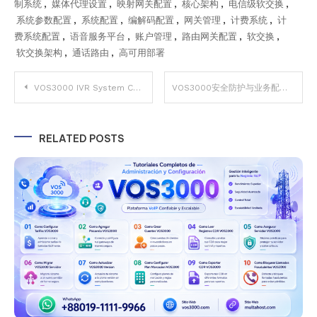
制系统
,
媒体代理设置
,
映射网关配置
,
核心架构
,
电信级软交换
,
系统参数配置
,
系统配置
,
编解码配置
,
网关管理
,
计费系统
,
计
费系统配置
,
语音服务平台
,
账户管理
,
路由网关配置
,
软交换
,
软交换架构
,
通话路由
,
高可用部署
Post
VOS3000 IVR System Configuration – Interactive Voice Response Easy Setup
VOS3000安全防护与业务配置指南 – 黑名单区域控制 prepaid卡 Important
navigation
RELATED POSTS