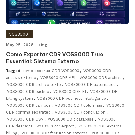
VOS3000`
May 25, 2026
king
Como Exportar CDR VOS3000 True
Essential: Sistema Externo
Tagged
como exportar CDR VOS3000
,
VOS3000 CDR
analisis externo
,
VOS3000 CDR API
,
VOS3000 CDR archivo
,
VOS3000 CDR archivo texto
,
VOS3000 CDR automatico
,
VOS3000 CDR backup
,
VOS3000 CDR BI
,
VOS3000 CDR
billing system
,
VOS3000 CDR business intelligence
,
VOS3000 CDR campos
,
VOS3000 CDR columnas
,
VOS3000
CDR comma separated
,
VOS3000 CDR conciliacion
,
VOS3000 CDR CSV
,
VOS3000 CDR database
,
VOS3000
CDR descarga
,
vos3000 cdr export
,
VOS3000 CDR external
billing
,
VOS3000 CDR facturacion externa
,
VOS3000 CDR