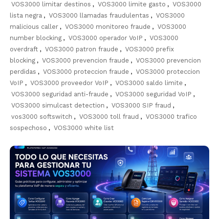
VOS3000 limitar destinos
,
VOS3000 limite gasto
,
VOS3000
lista negra
,
VOS3000 llamadas fraudulentas
,
VOS3000
malicious caller
,
VOS3000 monitoreo fraude
,
VOS3000
number blocking
,
VOS3000 operador VoIP
,
VOS3000
overdraft
,
VOS3000 patron fraude
,
VOS3000 prefix
blocking
,
VOS3000 prevencion fraude
,
VOS3000 prevencion
perdidas
,
VOS3000 proteccion fraude
,
VOS3000 proteccion
VoIP
,
VOS3000 proveedor VoIP
,
VOS3000 saldo limite
,
VOS3000 seguridad anti-fraude
,
VOS3000 seguridad VoIP
,
VOS3000 simulcast detection
,
VOS3000 SIP fraud
,
vos3000 softswitch
,
VOS3000 toll fraud
,
VOS3000 trafico
sospechoso
,
VOS3000 white list