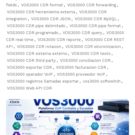
fields
,
VOS3000 CDR format
,
VOS3000 CDR forwarding
,
VOS3000 CDR herramienta externa
,
VOS3000 CDR
integration
,
VOS3000 CDR JSON
,
VOS3000 CDR MySQL
,
VOS3000 CDR pipe delimitado
,
VOS3000 CDR pipe format
,
VOS3000 CDR programado
,
VOS3000 CDR query
,
VOS3000
CDR real-time
,
VOS3000 CDR reporte
,
VOS3000 CDR REST
API
,
VOS3000 CDR rotacion
,
VOS3000 CDR sincronizacion
,
VOS3000 CDR sistema externo
,
VOS3000 CDR texto
,
VOS3000 CDR third party
,
VOS3000 conciliacion CDR
,
VOS3000 exportar CDR
,
VOS3000 facturacion CDR
,
VOS3000 operador VoIP
,
VOS3000 proveedor VoIP
,
VOS3000 registros llamadas exportar
,
vos3000 softswitch
,
VOS3000 Web API CDR