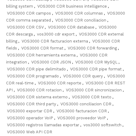
billing system
,
VOS3000 CDR business intelligence
,
VOS3000 CDR campos
,
VOS3000 CDR columnas
,
VOS3000
CDR comma separated
,
VOS3000 CDR conciliacion
,
VOS3000 CDR CSV
,
VOS3000 CDR database
,
VOS3000
CDR descarga
,
vos3000 cdr export
,
VOS3000 CDR external
billing
,
VOS3000 CDR facturacion externa
,
VOS3000 CDR
fields
,
VOS3000 CDR format
,
VOS3000 CDR forwarding
,
VOS3000 CDR herramienta externa
,
VOS3000 CDR
integration
,
VOS3000 CDR JSON
,
VOS3000 CDR MySQL
,
VOS3000 CDR pipe delimitado
,
VOS3000 CDR pipe format
,
VOS3000 CDR programado
,
VOS3000 CDR query
,
VOS3000
CDR real-time
,
VOS3000 CDR reporte
,
VOS3000 CDR REST
API
,
VOS3000 CDR rotacion
,
VOS3000 CDR sincronizacion
,
VOS3000 CDR sistema externo
,
VOS3000 CDR texto
,
VOS3000 CDR third party
,
VOS3000 conciliacion CDR
,
VOS3000 exportar CDR
,
VOS3000 facturacion CDR
,
VOS3000 operador VoIP
,
VOS3000 proveedor VoIP
,
VOS3000 registros llamadas exportar
,
vos3000 softswitch
,
VOS3000 Web API CDR