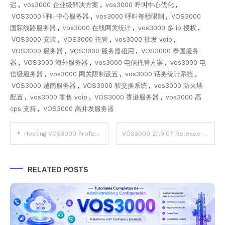
迟
,
vos3000 企业级解决方案
,
vos3000 呼叫中心优化
,
VOS3000 呼叫中心服务器
,
vos3000 呼叫每秒限制
,
VOS3000
国际线路服务器
,
vos3000 在线网关统计
,
vos3000 多 ip 授权
,
VOS3000 安装
,
VOS3000 托管
,
vos3000 批发 voip
,
VOS3000 服务器
,
VOS3000 服务器租用
,
VOS3000 泰国服务
器
,
VOS3000 海外服务器
,
vos3000 电信托管方案
,
vos3000 电
信级服务器
,
vos3000 网关限制设置
,
vos3000 话务统计系统
,
VOS3000 越南服务器
,
VOS3000 软交换系统
,
vos3000 防火墙
配置
,
vos3000 零售 voip
,
VOS3000 香港服务器
,
vos3000 高
cps 支持
,
VOS3000 高并发服务器
Post
Hosting VOS3000 Profesional – Instalación, Important Seguridad y Servidores Dedicados
VOS3000 2.1.9.07 Release Notes – Complete Important Features Upgrade from 2.1.8.05/2.1.8.0
navigation
RELATED POSTS