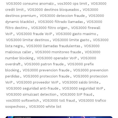
VOS3000 consumo anomalo
,
vos3000 cps limit
,
VOS3000
credit limit
,
VOS3000 destinos bloqueados
,
VOS3000
destinos premium
,
VOS3000 deteccion fraude
,
VOS3000
dynamic blacklist
,
VOS3000 filtrado llamadas
,
VOS3000
filtro destino
,
VOS3000 filtro origen
,
VOS3000 firewall
VoIP
,
VOS3000 fraude VoIP
,
VOS3000 gasto maximo
,
VOS3000 limitar destinos
,
VOS3000 limite gasto
,
VOS3000
lista negra
,
VOS3000 llamadas fraudulentas
,
VOS3000
malicious caller
,
VOS3000 monitoreo fraude
,
VOS3000
number blocking
,
VOS3000 operador VoIP
,
VOS3000
overdraft
,
VOS3000 patron fraude
,
VOS3000 prefix
blocking
,
VOS3000 prevencion fraude
,
VOS3000 prevencion
perdidas
,
VOS3000 proteccion fraude
,
VOS3000 proteccion
VoIP
,
VOS3000 proveedor VoIP
,
VOS3000 saldo limite
,
VOS3000 seguridad anti-fraude
,
VOS3000 seguridad VoIP
,
VOS3000 simulcast detection
,
VOS3000 SIP fraud
,
vos3000 softswitch
,
VOS3000 toll fraud
,
VOS3000 trafico
sospechoso
,
VOS3000 white list