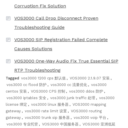
Corruption Fix Solution
VOS3000 Call Drop Disconnect Proven
Troubleshooting Guide
VOS3000 SIP Registration Failed Complete
Causes Solutions
VOS3000 One-Way Audio Fix True Essential SIP
RTP Troubleshooting
Tagged
vos3000 1200 cps 默认值
,
VOS3000 2.1.9.07 安装
,
vos3000 cc flood 防护
,
vos3000 cc 流量优化
,
vos3000
centos 安装
,
VOS3000 CPS 控制
,
vos3000 ddos 防护
,
vos3000 iptables 安全
,
vos3000 junk traffic 处理
,
vos3000
license 绑定
,
vos3000 linux 服务器
,
VOS3000 mapping
gateway
,
vos3000 rate limit 设置
,
VOS3000 routing
gateway
,
vos3000 trunk sip 服务器
,
vos3000 voip 平台
,
vos3000 专业托管
,
VOS3000 中国服务器
,
VOS3000 亚洲低延