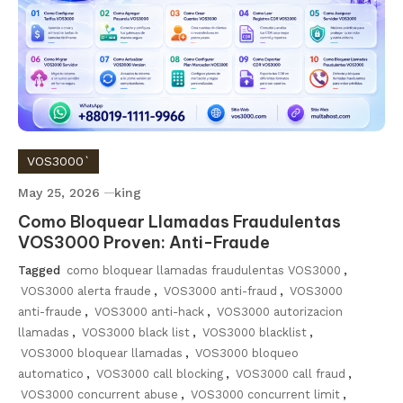
VOS3000`
May 25, 2026
king
Como Bloquear Llamadas Fraudulentas
VOS3000 Proven: Anti-Fraude
Tagged
como bloquear llamadas fraudulentas VOS3000
,
VOS3000 alerta fraude
,
VOS3000 anti-fraud
,
VOS3000
anti-fraude
,
VOS3000 anti-hack
,
VOS3000 autorizacion
llamadas
,
VOS3000 black list
,
VOS3000 blacklist
,
VOS3000 bloquear llamadas
,
VOS3000 bloqueo
automatico
,
VOS3000 call blocking
,
VOS3000 call fraud
,
VOS3000 concurrent abuse
,
VOS3000 concurrent limit
,