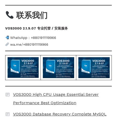
联系我们
VOS3000 2.1.9.07 专业托管 / 安装服务
WhatsApp：+8801911119966
wa.me/+8801911119966
VOS3000 High CPU Usage Essential Server
Performance Best Optimization
VOS3000 Database Recovery Complete MySQL