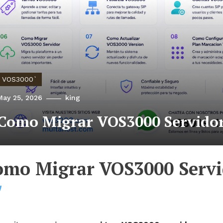
VOS3000`
May 25, 2026
king
Como Migrar VOS3000 Servidor
omo Migrar VOS3000 Servi