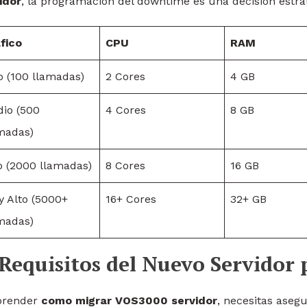
idor
, la programacion del downtime es una decision estra
fico
CPU
RAM
o (100 llamadas)
2 Cores
4 GB
io (500
4 Cores
8 GB
madas)
o (2000 llamadas)
8 Cores
16 GB
 Alto (5000+
16+ Cores
32+ GB
madas)
 Requisitos del Nuevo Servido
prender
como migrar VOS3000 servidor
, necesitas aseg