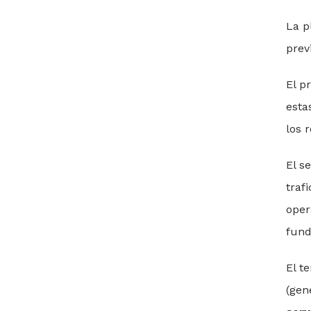
La p
prev
El p
esta
los 
El s
traf
oper
fun
El t
(gen