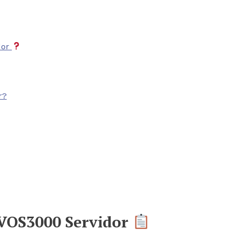
dor
r?
r VOS3000 Servidor