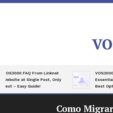
Skip
To
Content
VO
000 FAQ From Linknat
VOS3000 High 
ite at Single Post, Only
Essential Serv
 – Easy Guide!
Best Optimizat
Como Migrar 