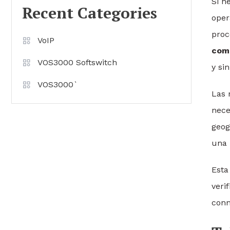
Si n
Recent Categories
oper
proc
VoIP
com
VOS3000 Softswitch
y si
VOS3000`
Las 
nece
geog
una 
Esta
veri
conm