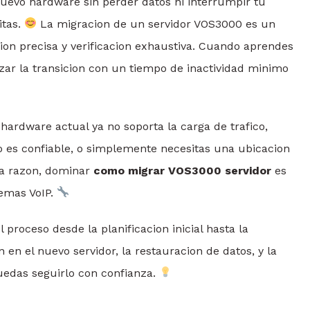
uevo hardware sin perder datos ni interrumpir tu
itas.
La migracion de un servidor VOS3000 es un
ion precisa y verificacion exhaustiva. Cuando aprendes
ar la transicion con un tiempo de inactividad minimo
hardware actual ya no soporta la carga de trafico,
o es confiable, o simplemente necesitas una ubicacion
 la razon, dominar
como migrar VOS3000 servidor
es
temas VoIP.
 proceso desde la planificacion inicial hasta la
n en el nuevo servidor, la restauracion de datos, y la
uedas seguirlo con confianza.