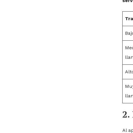
serv
Tra
Baj
Med
lla
Alt
Muy
lla
2.
Al a