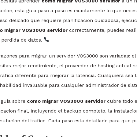
ecesitas aprender
como migrar VOS3000 servidor
a un n
acion, esta guia paso a paso es exactamente lo que neces
eso delicado que requiere planificacion cuidadosa, ejecuc
o migrar VOS3000 servidor
correctamente, puedes realiz
n perdida de datos.
razones para migrar un servidor VOS3000 son variadas: el 
sitas mejor rendimiento, el proveedor de hosting actual n
rafica diferente para mejorar la latencia. Cualquiera sea
habilidad invaluable para cualquier administrador de sis
 guia sobre
como migrar VOS3000 servidor
cubre todo el
ficacion final, incluyendo el backup completo, la instalacio
utacion del trafico. Cada paso esta detallado para que p