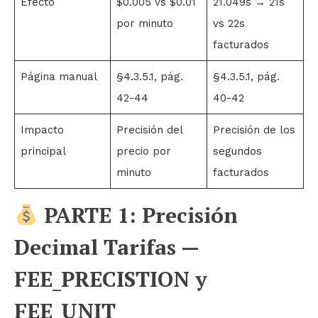
Efecto
$0.005 vs $0.01
21.049s → 21s
por minuto
vs 22s
facturados
Página manual
§4.3.5.1, pág.
§4.3.5.1, pág.
42-44
40-42
Impacto
Precisión del
Precisión de los
principal
precio por
segundos
minuto
facturados
PARTE 1: Precisión
Decimal Tarifas —
FEE_PRECISTION y
FEE_UNIT