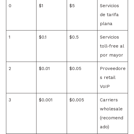
0
$1
$5
Servicios
de tarifa
plana
1
$0.1
$0.5
Servicios
toll-free al
por mayor
2
$0.01
$0.05
Proveedore
s retail
VoIP
3
$0.001
$0.005
Carriers
wholesale
(recomend
ado)