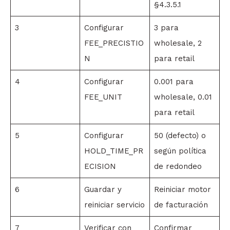
§4.3.5.1
3
Configurar
3 para
FEE_PRECISTIO
wholesale, 2
N
para retail
4
Configurar
0.001 para
FEE_UNIT
wholesale, 0.01
para retail
5
Configurar
50 (defecto) o
HOLD_TIME_PR
según política
ECISION
de redondeo
6
Guardar y
Reiniciar motor
reiniciar servicio
de facturación
7
Verificar con
Confirmar