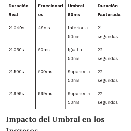
Duración
Fraccionari
Umbral
Duración
Real
os
50ms
Facturada
21.049s
49ms
Inferior a
21
50ms
segundos
21.050s
50ms
Igual a
22
50ms
segundos
21.500s
500ms
Superior a
22
50ms
segundos
21.999s
999ms
Superior a
22
50ms
segundos
Impacto del Umbral en los
Ingresos