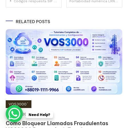
Post
Códigos respuesta SIP CDR VOS3000 Complete Important referencia de 30+ códigos
Portabilidad numérica LRN VOS3000 Proven consulta de carriers EE.UU.
navigation
RELATED POSTS
VOS3000`
May 25, 2026
king
Need Help?
Como Bloquear Llamadas Fraudulentas